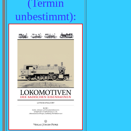
(
Termin
unbestimmt
):