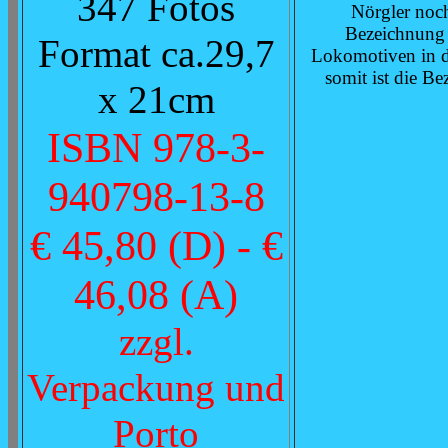
347 Fotos
Nörgler noch
Bezeichnung 
Format ca.29,7
Lokomotiven in d
somit ist die B
x 21cm
ISBN 978-3-
940798-13-8
€ 45,80 (D) - €
46,08 (A)
zzgl.
Verpackung und
Porto