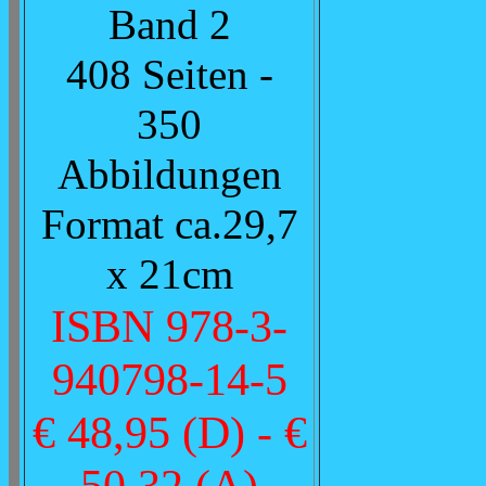
Band 2
408 Seiten -
350
Abbildungen
Format ca.29,7
x 21cm
ISBN 978-3-
940798-14-5
€ 48,95 (D) - €
50,32 (A)