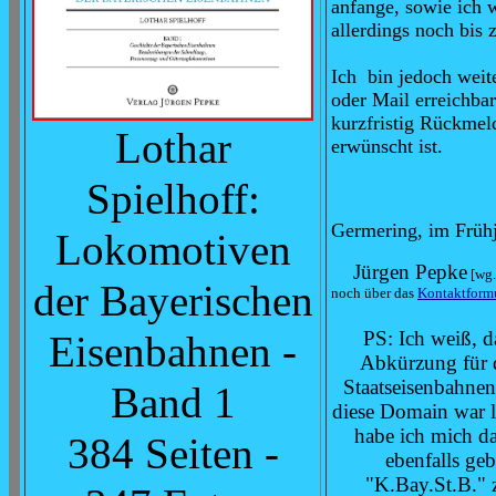
anfange, sowie ich 
allerdings noch bis
Ich bin jedoch weit
oder Mail erreichba
kurzfristig Rückmel
Lothar
erwünscht ist.
Spielhoff:
Germering, im Früh
Lokomotiven
Jürgen Pepke
[wg.
der Bayerischen
noch über das
Kontaktform
PS: Ich weiß, d
Eisenbahnen -
Abkürzung für d
Staatseisenbahnen
Band 1
diese Domain war le
habe ich mich da
384 Seiten -
ebenfalls ge
"K.Bay.St.B." z